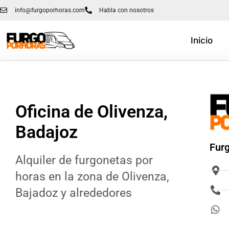
info@furgoporhoras.com
Habla con nosotros
Saltar
Inicio
al
contenido
Oficina de Olivenza,
Badajoz
Furg
Alquiler de furgonetas por
horas en la zona de Olivenza,
Bajadoz y alrededores