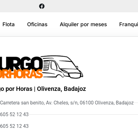
Flota
Oficinas
Alquiler por meses
Franqui
o por Horas | Olivenza, Badajoz
Carretera san benito, Av. Cheles, s/n, 06100 Olivenza, Badajoz
605 52 12 43
605 52 12 43